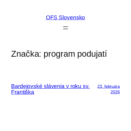
Prejsť
na
OFS Slovensko
obsah
Značka:
program podujatí
Bardejovské slávenia v roku sv.
23. februára
Františka
2026