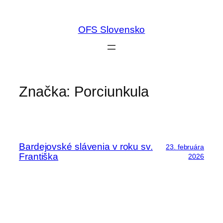
Prejsť
na
OFS Slovensko
obsah
Značka:
Porciunkula
Bardejovské slávenia v roku sv.
23. februára
Františka
2026