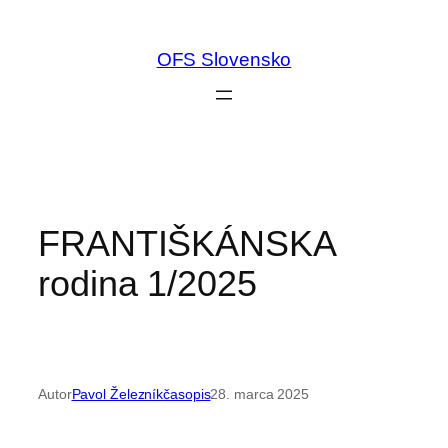
Prejsť
na
OFS Slovensko
obsah
FRANTIŠKÁNSKA
rodina 1/2025
Autor
Pavol Železník
časopis
28. marca 2025