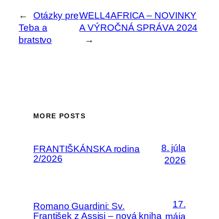
←
Otázky pre
WELL4AFRICA – NOVINKY
Teba a
A VÝROČNÁ SPRÁVA 2024
bratstvo
→
MORE POSTS
8. júla
FRANTIŠKÁNSKA rodina
2/2026
2026
17.
Romano Guardini: Sv.
František z Assisi – nová kniha
mája